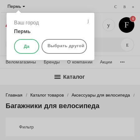
Пермь
0
Ваш город
Пермь
+7 (342) 
Поис
Выбрать другой
Да
...
Веломагазины
Бренды
О компании
Акции
Каталог
Главная
Каталог товаров
Аксессуары для велосипеда
Багажники для велосипеда
Фильтр