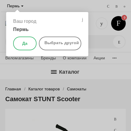
Пермь
0
Ваш город
Пермь
+7 (342) 
Поис
Выбрать другой
Да
...
Веломагазины
Бренды
О компании
Акции
Каталог
Главная
Каталог товаров
Самокаты
Самокат STUNT Scooter