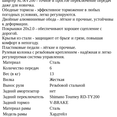
шифтер SL-RV200 - точное и простое переключение передач
даже для новичка.
Ободные тормоза - эффективное торможение в любых
погодных условиях, легко регулируются.
Двойные алюминиевые обода - лёгкие и прочные, устойчивы
к деформации.
Покрышки 20x2.0 - обеспечивают хорошее сцепление с
дорогой.
Крылья из стали - защищают от брызг и грязи, повышая
комфорт в непогоду.
Пластиковые педали - лёгкие и прочные.
Рулевая колонка с резьбовым креплением - надёжная и легко
регулируемая система управления.
Материал
Сталь
Количество передач
6
Вес (в кг)
13
Вилка
Жесткая
Вынос руля
Резьбовой стальной
Задний амортизатор
нет
Задний переключатель
Shimano Tourney RD-TY200
Задний тормоз
V-BRAKE
Материал рамы
Сталь
Модель рамы
Хардтейл