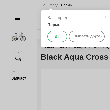
Ваш город:
Пермь
Велосипеды в П
Ваш город
Каталог
самокаты, бегов
запчасти
Пермь
Веломагазины
Бренды
О компании
Выбрать другой
Да
Велосипеды
Главная
Каталог товаров
Велосипе
Black Aqua Cross
Самокаты
Запчасти