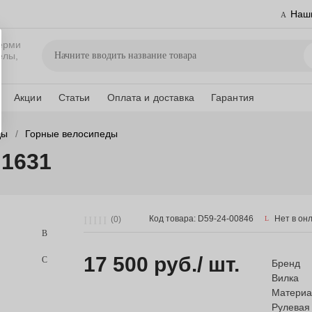
Наш
ерми
елы,
Акции
Статьи
Оплата и доставка
Гарантия
ды
Горные велосипеды
 1631
Код товара: D59-24-00846
Нет в он
(0)
17 500 руб.
/ шт.
Бренд
Вилка
Материа
Рулевая