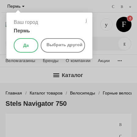
Пермь
0
Ваш город
Пермь
+7 (342) 
Поис
Выбрать другой
Да
...
Веломагазины
Бренды
О компании
Акции
Каталог
Главная
Каталог товаров
Велосипеды
Горные велосип
Stels Navigator 750