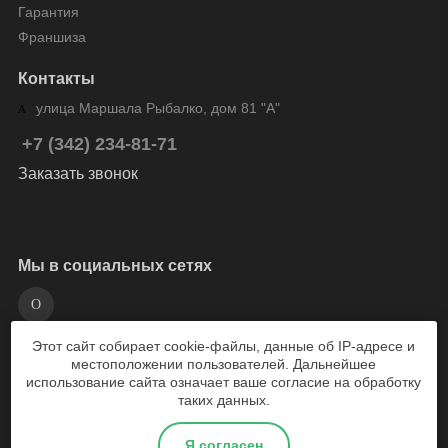
Гарантия
Франшиза
Контакты
улица Маршала Рыбалко, дом 81 "А"
+7 (342) 234-81-71
Заказать звонок
Мы в социальных сетях
Этот сайт собирает cookie-файлы, данные об IP-адресе и
разработка сайта Weboil
местоположении пользователей. Дальнейшее
использование сайта означает ваше согласие на обработку
таких данных.
2026 © Веломарка - магазин велосипедов Пермь
Я согласен