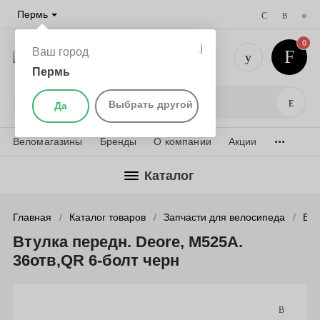
Пермь
0
Ваш город
Пермь
+7 (342) 
Поис
Выбрать другой
Да
...
Веломагазины
Бренды
О компании
Акции
Каталог
Главная
Каталог товаров
Запчасти для велосипеда
Вту
Втулка передн. Deore, M525A.
36отв,QR 6-болт черн